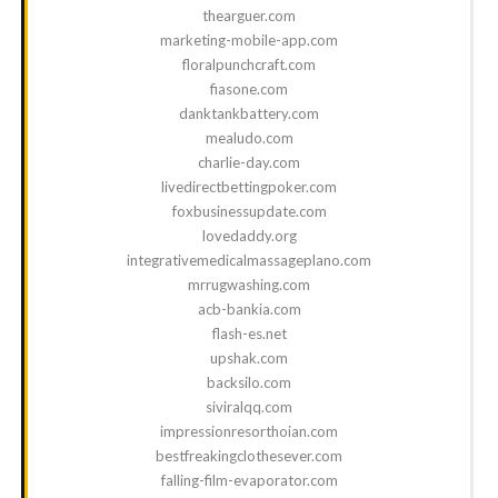
thearguer.com
marketing-mobile-app.com
floralpunchcraft.com
fiasone.com
danktankbattery.com
mealudo.com
charlie-day.com
livedirectbettingpoker.com
foxbusinessupdate.com
lovedaddy.org
integrativemedicalmassageplano.com
mrrugwashing.com
acb-bankia.com
flash-es.net
upshak.com
backsilo.com
siviralqq.com
impressionresorthoian.com
bestfreakingclothesever.com
falling-film-evaporator.com