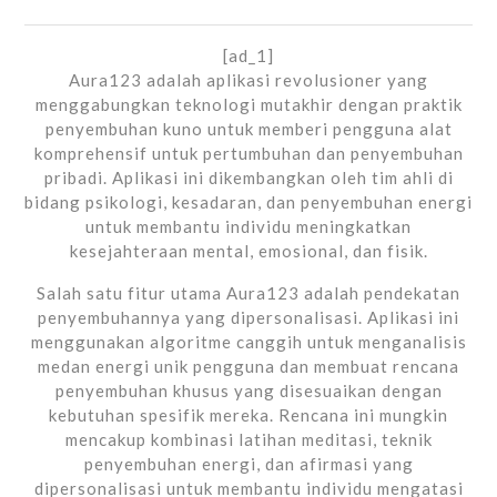
[ad_1]
Aura123 adalah aplikasi revolusioner yang
menggabungkan teknologi mutakhir dengan praktik
penyembuhan kuno untuk memberi pengguna alat
komprehensif untuk pertumbuhan dan penyembuhan
pribadi. Aplikasi ini dikembangkan oleh tim ahli di
bidang psikologi, kesadaran, dan penyembuhan energi
untuk membantu individu meningkatkan
kesejahteraan mental, emosional, dan fisik.
Salah satu fitur utama Aura123 adalah pendekatan
penyembuhannya yang dipersonalisasi. Aplikasi ini
menggunakan algoritme canggih untuk menganalisis
medan energi unik pengguna dan membuat rencana
penyembuhan khusus yang disesuaikan dengan
kebutuhan spesifik mereka. Rencana ini mungkin
mencakup kombinasi latihan meditasi, teknik
penyembuhan energi, dan afirmasi yang
dipersonalisasi untuk membantu individu mengatasi