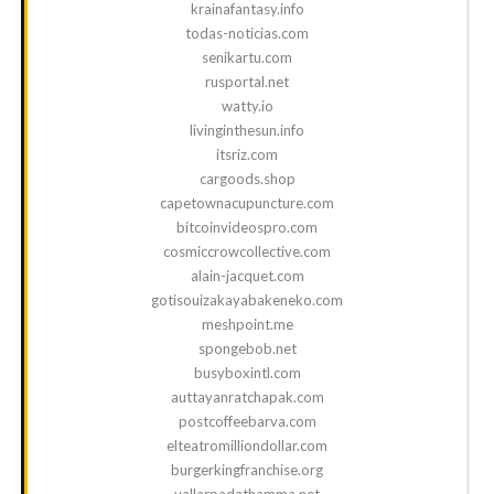
krainafantasy.info
todas-noticias.com
senikartu.com
rusportal.net
watty.io
livinginthesun.info
itsriz.com
cargoods.shop
capetownacupuncture.com
bitcoinvideospro.com
cosmiccrowcollective.com
alain-jacquet.com
gotisouizakayabakeneko.com
meshpoint.me
spongebob.net
busyboxintl.com
auttayanratchapak.com
postcoffeebarva.com
elteatromilliondollar.com
burgerkingfranchise.org
vallarpadathamma.net