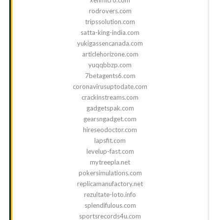
rodrovers.com
tripssolution.com
satta-king-india.com
yukigassencanada.com
articlehorizone.com
yuqqbbzp.com
7betagents6.com
coronavirusuptodate.com
crackinstreams.com
gadgetspak.com
gearsngadget.com
hireseodoctor.com
lapsfit.com
levelup-fast.com
mytreepla.net
pokersimulations.com
replicamanufactory.net
rezultate-loto.info
splendifulous.com
sportsrecords4u.com