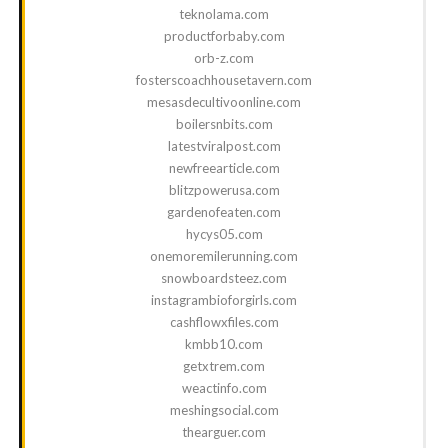
teknolama.com
productforbaby.com
orb-z.com
fosterscoachhousetavern.com
mesasdecultivoonline.com
boilersnbits.com
latestviralpost.com
newfreearticle.com
blitzpowerusa.com
gardenofeaten.com
hycys05.com
onemoremilerunning.com
snowboardsteez.com
instagrambioforgirls.com
cashflowxfiles.com
kmbb10.com
getxtrem.com
weactinfo.com
meshingsocial.com
thearguer.com