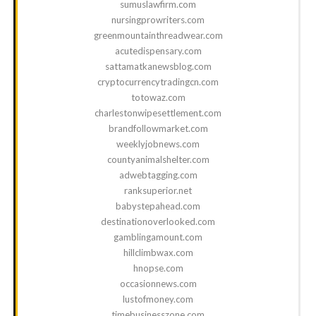
sumuslawfirm.com
nursingprowriters.com
greenmountainthreadwear.com
acutedispensary.com
sattamatkanewsblog.com
cryptocurrencytradingcn.com
totowaz.com
charlestonwipesettlement.com
brandfollowmarket.com
weeklyjobnews.com
countyanimalshelter.com
adwebtagging.com
ranksuperior.net
babystepahead.com
destinationoverlooked.com
gamblingamount.com
hillclimbwax.com
hnopse.com
occasionnews.com
lustofmoney.com
timebusinesszone.com