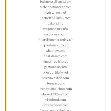
technewsalliance.com
technonetmarket.com
tedstanger.net
ufabett732um3.com
uskola.info
wagonpaints.info
waitfornext.com
clearvisionmarketing.co
quantum-code.co
whatnews.me
final-dream.com
finest-replica.net
gestioneinh.info
prosportdaily.net
salesinvest22.com
teseract.org
trendy-ama-shop.com
ufabett732m7.com
visiofood.com
droidwindow.com
freeprsubmission.com