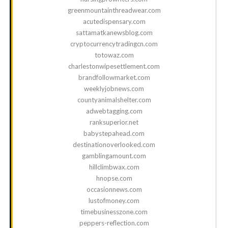
greenmountainthreadwear.com
acutedispensary.com
sattamatkanewsblog.com
cryptocurrencytradingcn.com
totowaz.com
charlestonwipesettlement.com
brandfollowmarket.com
weeklyjobnews.com
countyanimalshelter.com
adwebtagging.com
ranksuperior.net
babystepahead.com
destinationoverlooked.com
gamblingamount.com
hillclimbwax.com
hnopse.com
occasionnews.com
lustofmoney.com
timebusinesszone.com
peppers-reflection.com