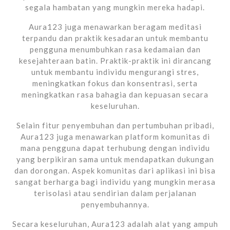
segala hambatan yang mungkin mereka hadapi.
Aura123 juga menawarkan beragam meditasi
terpandu dan praktik kesadaran untuk membantu
pengguna menumbuhkan rasa kedamaian dan
kesejahteraan batin. Praktik-praktik ini dirancang
untuk membantu individu mengurangi stres,
meningkatkan fokus dan konsentrasi, serta
meningkatkan rasa bahagia dan kepuasan secara
keseluruhan.
Selain fitur penyembuhan dan pertumbuhan pribadi,
Aura123 juga menawarkan platform komunitas di
mana pengguna dapat terhubung dengan individu
yang berpikiran sama untuk mendapatkan dukungan
dan dorongan. Aspek komunitas dari aplikasi ini bisa
sangat berharga bagi individu yang mungkin merasa
terisolasi atau sendirian dalam perjalanan
penyembuhannya.
Secara keseluruhan, Aura123 adalah alat yang ampuh