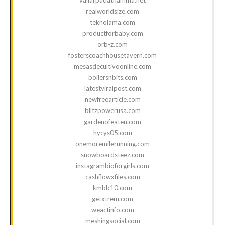
realworldsize.com
teknolama.com
productforbaby.com
orb-z.com
fosterscoachhousetavern.com
mesasdecultivoonline.com
boilersnbits.com
latestviralpost.com
newfreearticle.com
blitzpowerusa.com
gardenofeaten.com
hycys05.com
onemoremilerunning.com
snowboardsteez.com
instagrambioforgirls.com
cashflowxfiles.com
kmbb10.com
getxtrem.com
weactinfo.com
meshingsocial.com