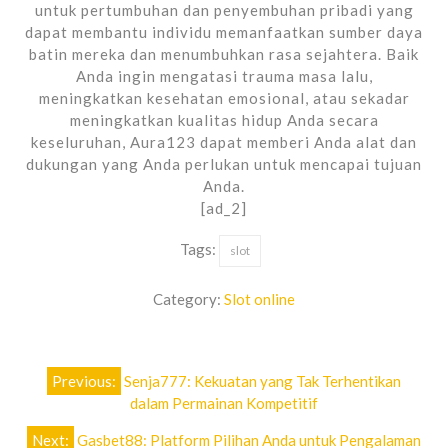
untuk pertumbuhan dan penyembuhan pribadi yang
dapat membantu individu memanfaatkan sumber daya
batin mereka dan menumbuhkan rasa sejahtera. Baik
Anda ingin mengatasi trauma masa lalu,
meningkatkan kesehatan emosional, atau sekadar
meningkatkan kualitas hidup Anda secara
keseluruhan, Aura123 dapat memberi Anda alat dan
dukungan yang Anda perlukan untuk mencapai tujuan
Anda.
[ad_2]
Tags:
slot
Category:
Slot online
Post
Previous:
Senja777: Kekuatan yang Tak Terhentikan
navigation
dalam Permainan Kompetitif
Next:
Gasbet88: Platform Pilihan Anda untuk Pengalaman