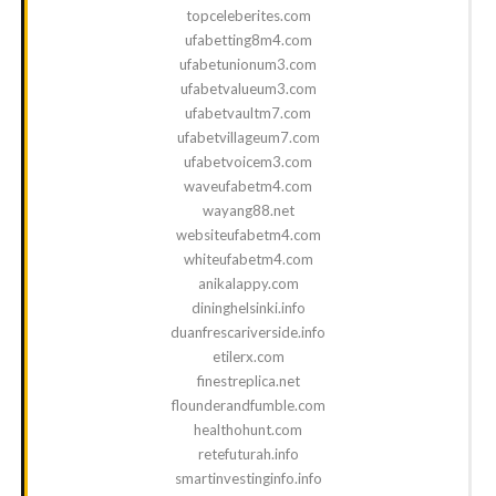
topceleberites.com
ufabetting8m4.com
ufabetunionum3.com
ufabetvalueum3.com
ufabetvaultm7.com
ufabetvillageum7.com
ufabetvoicem3.com
waveufabetm4.com
wayang88.net
websiteufabetm4.com
whiteufabetm4.com
anikalappy.com
dininghelsinki.info
duanfrescariverside.info
etilerx.com
finestreplica.net
flounderandfumble.com
healthohunt.com
retefuturah.info
smartinvestinginfo.info