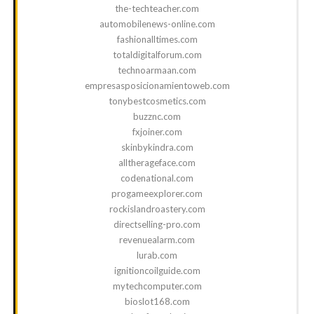
the-techteacher.com
automobilenews-online.com
fashionalltimes.com
totaldigitalforum.com
technoarmaan.com
empresasposicionamientoweb.com
tonybestcosmetics.com
buzznc.com
fxjoiner.com
skinbykindra.com
alltherageface.com
codenational.com
progameexplorer.com
rockislandroastery.com
directselling-pro.com
revenuealarm.com
lurab.com
ignitioncoilguide.com
mytechcomputer.com
bioslot168.com