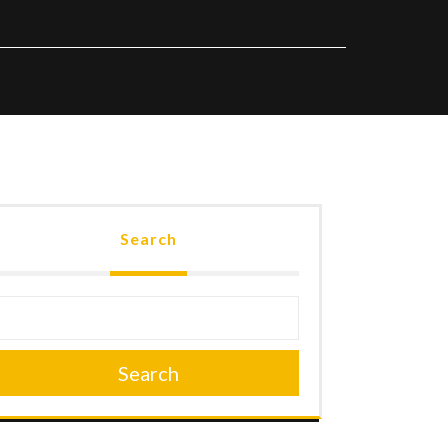
Search
Search