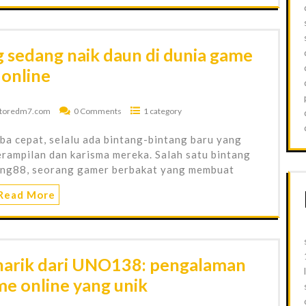
sedang naik daun di dunia game
online
utoredm7.com
0 Comments
1 category
ba cepat, selalu ada bintang-bintang baru yang
rampilan dan karisma mereka. Salah satu bintang
ong88, seorang gamer berbakat yang membuat
Read More
arik dari UNO138: pengalaman
e online yang unik