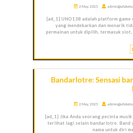
2 May, 2025
admin@ufabet
[ad_1] UNO138 adalah platform game 
yang mendebarkan dan menarik tid
permainan untuk dipilih, termasuk slot
Bandarlotre: Sensasi ba
2 May, 2025
admin@ufabet
[ad_1] Jika Anda seorang pecinta musik
terlihat lagi selain bandarlotre. Ban
nama untuk diri m