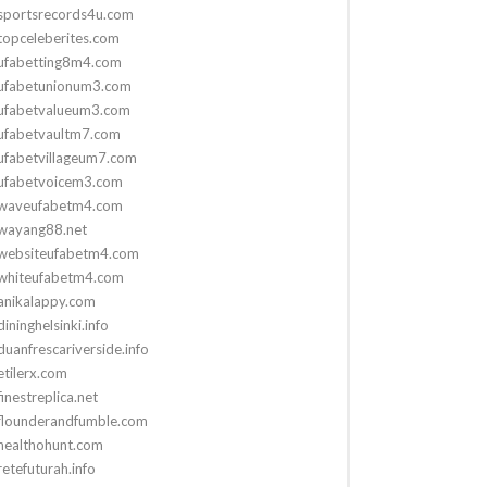
sportsrecords4u.com
topceleberites.com
ufabetting8m4.com
ufabetunionum3.com
ufabetvalueum3.com
ufabetvaultm7.com
ufabetvillageum7.com
ufabetvoicem3.com
waveufabetm4.com
wayang88.net
websiteufabetm4.com
whiteufabetm4.com
anikalappy.com
dininghelsinki.info
duanfrescariverside.info
etilerx.com
finestreplica.net
flounderandfumble.com
healthohunt.com
retefuturah.info