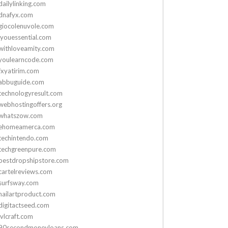
dailylinking.com
dnafyx.com
giocolenuvole.com
iyouessential.com
withloveamity.com
youlearncode.com
fxyatirim.com
abbuguide.com
technologyresult.com
webhostingoffers.org
whatszow.com
ehomeamerca.com
techintendo.com
techgreenpure.com
bestdropshipstore.com
cartelreviews.com
surfsway.com
nailartproduct.com
digitactseed.com
lvlcraft.com
90secondmoneyloans.com