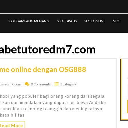
SLOT GAMPANG MENANG
SLOT GRATIS
SLOT ONLINE
SLOT
abetutoredm7.com
ame online dengan OSG888
utoredm7.com
0 Comments
1 category
 hobi yang populer bagi orang -orang dari segala
arkan dan mendalam yang dapat membawa Anda ke
 munculnya teknologi canggih dan meningkatnya
ksesibilitas
Read More