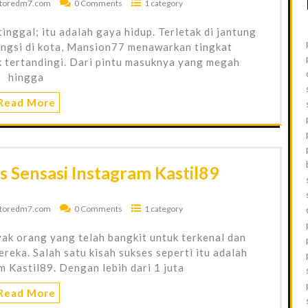
utoredm7.com
0 Comments
1 category
nggal; itu adalah gaya hidup. Terletak di jantung
engsi di kota, Mansion77 menawarkan tingkat
tertandingi. Dari pintu masuknya yang megah
hingga
Read More
 Sensasi Instagram Kastil89
utoredm7.com
0 Comments
1 category
yak orang yang telah bangkit untuk terkenal dan
reka. Salah satu kisah sukses seperti itu adalah
 Kastil89. Dengan lebih dari 1 juta
Read More