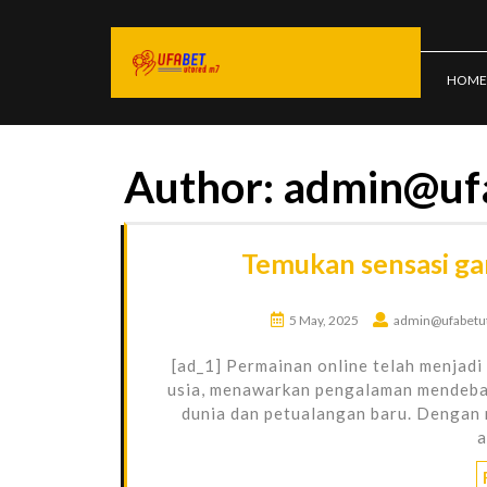
Skip
to
content
HOME
Author:
admin@uf
Temukan sensasi g
5 May, 2025
admin@ufabet
[ad_1] Permainan online telah menjadi
usia, menawarkan pengalaman mendeb
dunia dan petualangan baru. Dengan
a