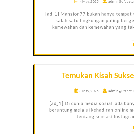
4 May, 2025
admin@ufabet
[ad_1] Mansion77 bukan hanya tempat ti
salah satu lingkungan paling berg
kemewahan dan kemewahan yang tak 
Temukan Kisah Sukses
3 May, 2025
admin@ufabet
[ad_1] Di dunia media sosial, ada ban
beruntung melalui kehadiran online me
tentang sensasi Instagram