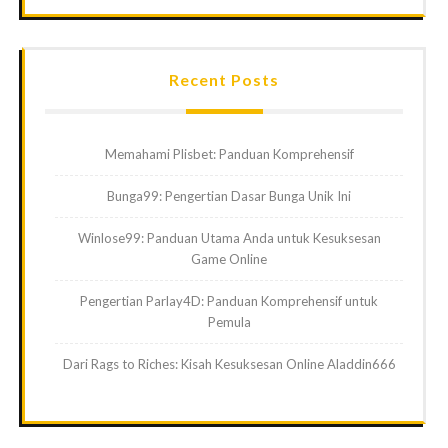
Recent Posts
Memahami Plisbet: Panduan Komprehensif
Bunga99: Pengertian Dasar Bunga Unik Ini
Winlose99: Panduan Utama Anda untuk Kesuksesan
Game Online
Pengertian Parlay4D: Panduan Komprehensif untuk
Pemula
Dari Rags to Riches: Kisah Kesuksesan Online Aladdin666