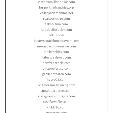
elteatromilliondollar.com
burgerkingfranchise.org
vallarpadathamma.net
realworldsize.com
teknolama.com
productforbaby.com
orb-z.com
fosterscoachhousetavern.com
mesasdecultivoonline.com
boilersnbits.com
latestviralpost.com
newfreearticle.com
blitzpowerusa.com
gardenofeaten.com
hycys05.com
onemoremilerunning.com
snowboardsteez.com
instagrambioforgirls.com
cashflowxfiles.com
kmbb10.com
getxtrem.com