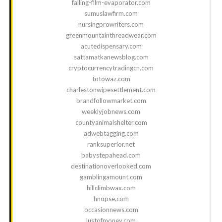
falling-film-evaporator.com
sumuslawfirm.com
nursingprowriters.com
greenmountainthreadwear.com
acutedispensary.com
sattamatkanewsblog.com
cryptocurrencytradingcn.com
totowaz.com
charlestonwipesettlement.com
brandfollowmarket.com
weeklyjobnews.com
countyanimalshelter.com
adwebtagging.com
ranksuperior.net
babystepahead.com
destinationoverlooked.com
gamblingamount.com
hillclimbwax.com
hnopse.com
occasionnews.com
lustofmoney.com