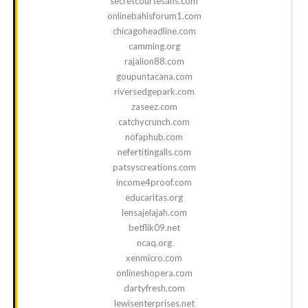
secretcourtesans.com
onlinebahisforum1.com
chicagoheadline.com
camming.org
rajalion88.com
goupuntacana.com
riversedgepark.com
zaseez.com
catchycrunch.com
nofaphub.com
nefertitingalls.com
patsyscreations.com
income4proof.com
educaritas.org
lensajelajah.com
betflik09.net
ncaq.org
xenmicro.com
onlineshopera.com
dartyfresh.com
lewisenterprises.net