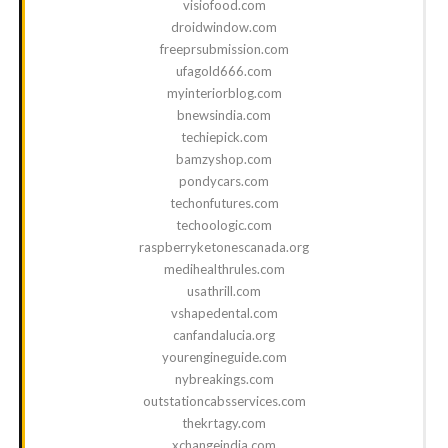
visiofood.com
droidwindow.com
freeprsubmission.com
ufagold666.com
myinteriorblog.com
bnewsindia.com
techiepick.com
bamzyshop.com
pondycars.com
techonfutures.com
techoologic.com
raspberryketonescanada.org
medihealthrules.com
usathrill.com
vshapedental.com
canfandalucia.org
yourengineguide.com
nybreakings.com
outstationcabsservices.com
thekrtagy.com
xchangeindia.com