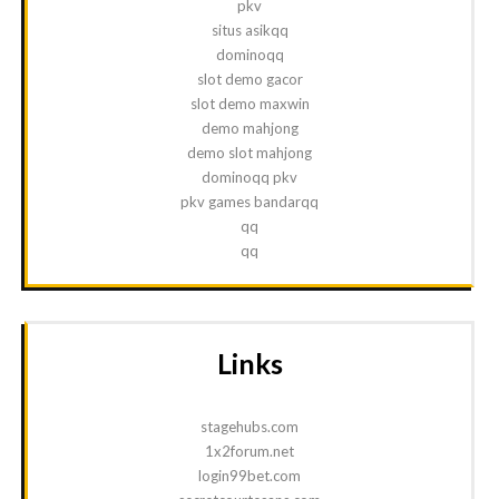
pkv
situs asikqq
dominoqq
slot demo gacor
slot demo maxwin
demo mahjong
demo slot mahjong
dominoqq pkv
pkv games bandarqq
qq
qq
Links
stagehubs.com
1x2forum.net
login99bet.com