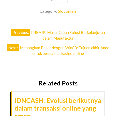
Category:
Slot online
Post
Previous:
IMBAJP: Masa Depan Solusi Berkelanjutan
navigation
dalam Manufaktur
Next:
Menangkan Besar dengan Win88: Tujuan akhir Anda
untuk permainan kasino online
Related Posts
IDNCASH: Evolusi berikutnya
dalam transaksi online yang
aman