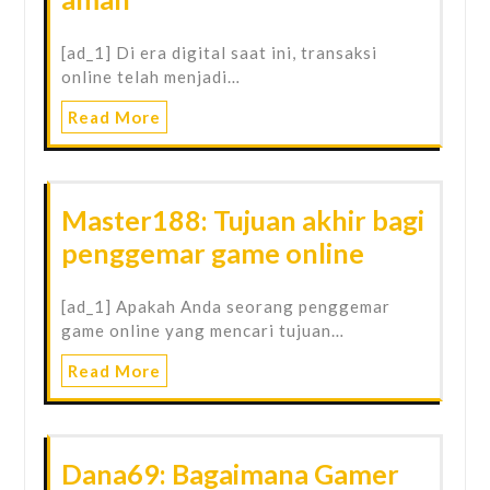
[ad_1] Di era digital saat ini, transaksi
online telah menjadi…
Read More
Master188: Tujuan akhir bagi
penggemar game online
[ad_1] Apakah Anda seorang penggemar
game online yang mencari tujuan…
Read More
Dana69: Bagaimana Gamer