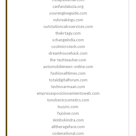
canfandalucia.org
yourengineguide.com
nybreakings.com
outstationcabsservices.com
thekrtagy.com
xchangeindia.com
coolmicrotech.com
dreamhousehack.com
the-techteacher.com
automobilenews-online.com
fashionalltimes.com
totaldigitalforum.com
technoarmaan.com
empresasposicionamientoweb.com
tonybestcosmetics.com
buzznc.com
fxjoiner.com
skinbykindra.com
alltherageface.com
codenational.com