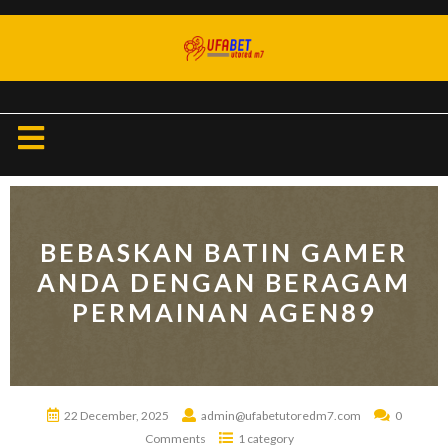
Skip
to
content
Open
Button
BEBASKAN BATIN GAMER
ANDA DENGAN BERAGAM
PERMAINAN AGEN89
22 December, 2025
admin@ufabetutoredm7.com
0
Comments
1 category