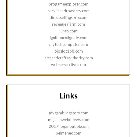
progameexplorer.com
rockislandroastery.com
directselling-pro.com
revenuealarm.com
lurab.com
ignitioncoilguide.com
mytechcomputer.com
bioslot168.com
artsandcraftsauthority.com
webservicelive.com
Links
mygamblingstory.com
majalahwekonews.com
2017hoganoutlet.com
pelmanec.com