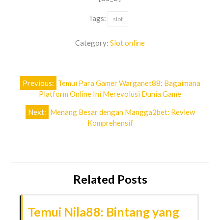
Tags:
slot
Category:
Slot online
Post
Previous:
Temui Para Gamer Warganet88: Bagaimana
navigation
Platform Online Ini Merevolusi Dunia Game
Next:
Menang Besar dengan Mangga2bet: Review
Komprehensif
Related Posts
Temui Nila88: Bintang yang