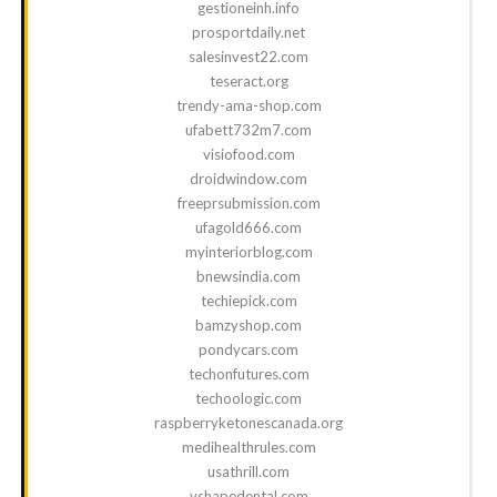
gestioneinh.info
prosportdaily.net
salesinvest22.com
teseract.org
trendy-ama-shop.com
ufabett732m7.com
visiofood.com
droidwindow.com
freeprsubmission.com
ufagold666.com
myinteriorblog.com
bnewsindia.com
techiepick.com
bamzyshop.com
pondycars.com
techonfutures.com
techoologic.com
raspberryketonescanada.org
medihealthrules.com
usathrill.com
vshapedental.com