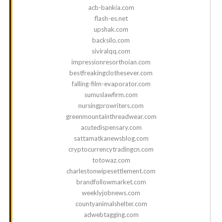
acb-bankia.com
flash-es.net
upshak.com
backsilo.com
siviralqq.com
impressionresorthoian.com
bestfreakingclothesever.com
falling-film-evaporator.com
sumuslawfirm.com
nursingprowriters.com
greenmountainthreadwear.com
acutedispensary.com
sattamatkanewsblog.com
cryptocurrencytradingcn.com
totowaz.com
charlestonwipesettlement.com
brandfollowmarket.com
weeklyjobnews.com
countyanimalshelter.com
adwebtagging.com