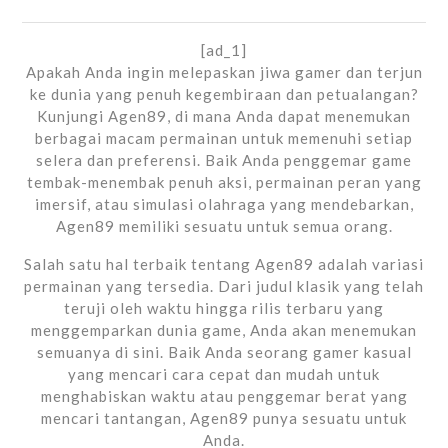
[ad_1]
Apakah Anda ingin melepaskan jiwa gamer dan terjun
ke dunia yang penuh kegembiraan dan petualangan?
Kunjungi Agen89, di mana Anda dapat menemukan
berbagai macam permainan untuk memenuhi setiap
selera dan preferensi. Baik Anda penggemar game
tembak-menembak penuh aksi, permainan peran yang
imersif, atau simulasi olahraga yang mendebarkan,
Agen89 memiliki sesuatu untuk semua orang.
Salah satu hal terbaik tentang Agen89 adalah variasi
permainan yang tersedia. Dari judul klasik yang telah
teruji oleh waktu hingga rilis terbaru yang
menggemparkan dunia game, Anda akan menemukan
semuanya di sini. Baik Anda seorang gamer kasual
yang mencari cara cepat dan mudah untuk
menghabiskan waktu atau penggemar berat yang
mencari tantangan, Agen89 punya sesuatu untuk
Anda.