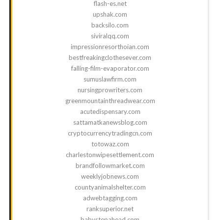
flash-es.net
upshak.com
backsilo.com
siviralqq.com
impressionresorthoian.com
bestfreakingclothesever.com
falling-film-evaporator.com
sumuslawfirm.com
nursingprowriters.com
greenmountainthreadwear.com
acutedispensary.com
sattamatkanewsblog.com
cryptocurrencytradingcn.com
totowaz.com
charlestonwipesettlement.com
brandfollowmarket.com
weeklyjobnews.com
countyanimalshelter.com
adwebtagging.com
ranksuperior.net
babystepahead.com