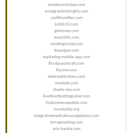
snowboardsteez.com
instagrambioforgirls.com
cashflowxfiles.com
kmbb10.com
getxtrem.com
weactinfo.com
meshingsocial.com
thearguer.com
marketing-mobile-app.com
floralpunchcraft.com
fiasone.com
danktankbattery.com
mealudo.com
charlie-day.com
livedirectbettingpoker.com
foxbusinessupdate.com
lovedaddy.org
integrativemedicalmassageplano.com
mrrugwashing.com
acb-bankia.com