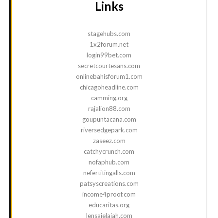
Links
stagehubs.com
1x2forum.net
login99bet.com
secretcourtesans.com
onlinebahisforum1.com
chicagoheadline.com
camming.org
rajalion88.com
goupuntacana.com
riversedgepark.com
zaseez.com
catchycrunch.com
nofaphub.com
nefertitingalls.com
patsyscreations.com
income4proof.com
educaritas.org
lensajelajah.com