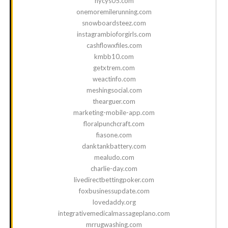
hycys05.com
onemoremilerunning.com
snowboardsteez.com
instagrambioforgirls.com
cashflowxfiles.com
kmbb10.com
getxtrem.com
weactinfo.com
meshingsocial.com
thearguer.com
marketing-mobile-app.com
floralpunchcraft.com
fiasone.com
danktankbattery.com
mealudo.com
charlie-day.com
livedirectbettingpoker.com
foxbusinessupdate.com
lovedaddy.org
integrativemedicalmassageplano.com
mrrugwashing.com