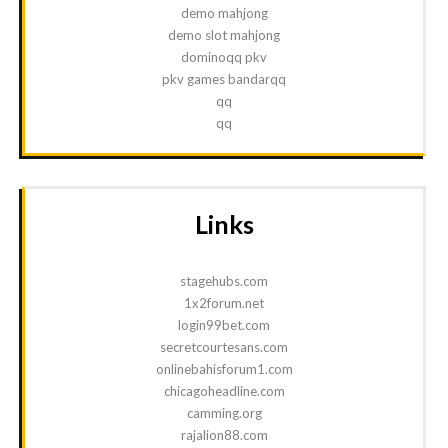
demo mahjong
demo slot mahjong
dominoqq pkv
pkv games bandarqq
qq
qq
Links
stagehubs.com
1x2forum.net
login99bet.com
secretcourtesans.com
onlinebahisforum1.com
chicagoheadline.com
camming.org
rajalion88.com