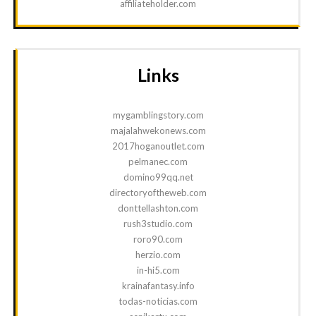
affiliateholder.com
Links
mygamblingstory.com
majalahwekonews.com
2017hoganoutlet.com
pelmanec.com
domino99qq.net
directoryoftheweb.com
donttellashton.com
rush3studio.com
roro90.com
herzio.com
in-hi5.com
krainafantasy.info
todas-noticias.com