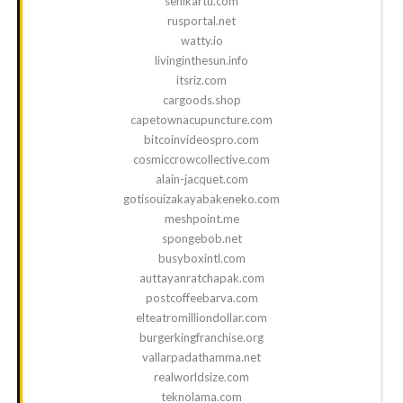
senikartu.com
rusportal.net
watty.io
livinginthesun.info
itsriz.com
cargoods.shop
capetownacupuncture.com
bitcoinvideospro.com
cosmiccrowcollective.com
alain-jacquet.com
gotisouizakayabakeneko.com
meshpoint.me
spongebob.net
busyboxintl.com
auttayanratchapak.com
postcoffeebarva.com
elteatromilliondollar.com
burgerkingfranchise.org
vallarpadathamma.net
realworldsize.com
teknolama.com