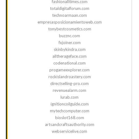
fashionalltimes.com
totaldigitalforum.com
technoarmaan.com
empresasposicionamientoweb.com
tonybestcosmetics.com
buzznc.com
fxjoiner.com
skinbykindra.com
alltherageface.com
codenational.com
progameexplorer.com
rockislandroastery.com
directselling-pro.com
revenuealarm.com
lurab.com
ignitioncoilguide.com
mytechcomputer.com
bioslot168.com
artsandcraftsauthority.com
webservicelive.com