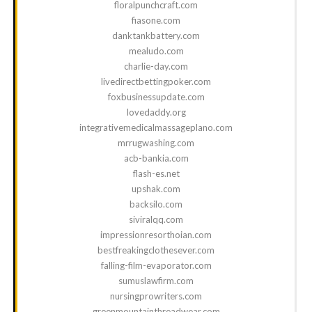
floralpunchcraft.com
fiasone.com
danktankbattery.com
mealudo.com
charlie-day.com
livedirectbettingpoker.com
foxbusinessupdate.com
lovedaddy.org
integrativemedicalmassageplano.com
mrrugwashing.com
acb-bankia.com
flash-es.net
upshak.com
backsilo.com
siviralqq.com
impressionresorthoian.com
bestfreakingclothesever.com
falling-film-evaporator.com
sumuslawfirm.com
nursingprowriters.com
greenmountainthreadwear.com