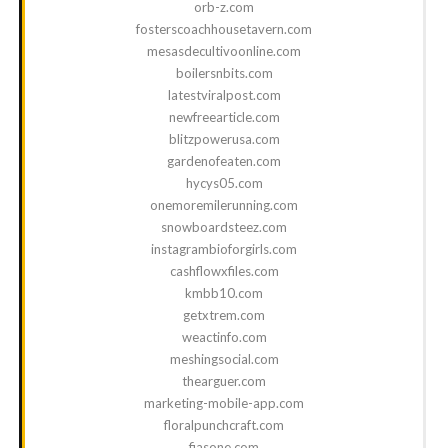
orb-z.com
fosterscoachhousetavern.com
mesasdecultivoonline.com
boilersnbits.com
latestviralpost.com
newfreearticle.com
blitzpowerusa.com
gardenofeaten.com
hycys05.com
onemoremilerunning.com
snowboardsteez.com
instagrambioforgirls.com
cashflowxfiles.com
kmbb10.com
getxtrem.com
weactinfo.com
meshingsocial.com
thearguer.com
marketing-mobile-app.com
floralpunchcraft.com
fiasone.com