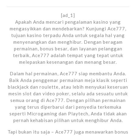
[ad_1]
Apakah Anda mencari pengalaman kasino yang
mengasyikkan dan mendebarkan? Kunjungi Ace777,
tujuan kasino terpadu Anda untuk segala hal yang
menyenangkan dan menghibur. Dengan beragam
permainan, bonus besar, dan layanan pelanggan
terbaik, Ace777 adalah tempat yang tepat untuk
melepaskan kesenangan dan menang besar.
Dalam hal permainan, Ace777 siap membantu Anda.
Baik Anda penggemar permainan meja klasik seperti
blackjack dan roulette, atau lebih menyukai keseruan
mesin slot dan video poker, selalu ada sesuatu untuk
semua orang di Ace777. Dengan pilihan permainan
yang terus diperbarui dari penyedia terkemuka
seperti Microgaming dan Playtech, Anda tidak akan
pernah kehabisan pilihan untuk menghibur Anda.
Tapi bukan itu saja – Ace777 juga menawarkan bonus