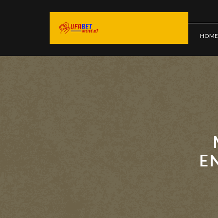
Skip
to
content
HOME
E