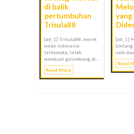
di balik
Melod
pertumbuhan
yang
Trisula88
Dide
[ad_1] Trisula88, merek
[ad_1] 
mode Indonesia
bintang
terkemuka, telah
naik dau
membuat gelombang di…
Read 
Read More