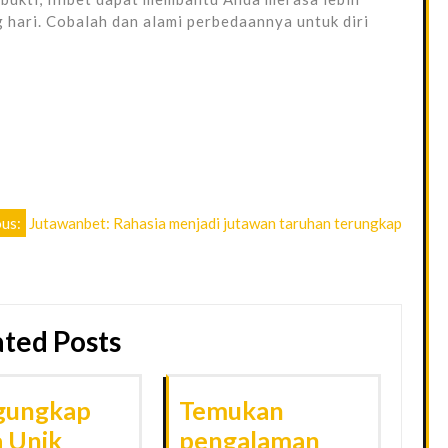
 hari. Cobalah dan alami perbedaannya untuk diri
us:
Jutawanbet: Rahasia menjadi jutawan taruhan terungkap
ated Posts
gungkap
Temukan
a Unik
pengalaman