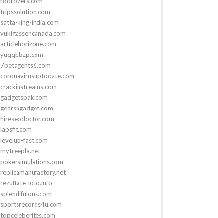
rodrovers.com
tripssolution.com
satta-king-india.com
yukigassencanada.com
articlehorizone.com
yuqqbbzp.com
7betagents6.com
coronavirusuptodate.com
crackinstreams.com
gadgetspak.com
gearsngadget.com
hireseodoctor.com
lapsfit.com
levelup-fast.com
mytreepla.net
pokersimulations.com
replicamanufactory.net
rezultate-loto.info
splendifulous.com
sportsrecords4u.com
topceleberites.com