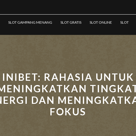
SLOT GAMPANG MENANG
SLOT GRATIS
SLOT ONLINE
SLOT
INIBET: RAHASIA UNTUK
MENINGKATKAN TINGKA
NERGI DAN MENINGKATK
FOKUS