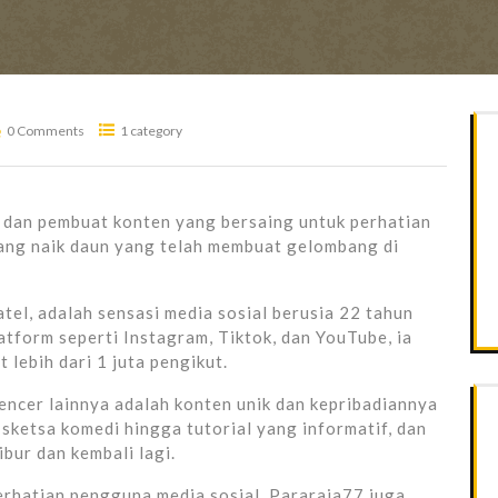
0 Comments
1 category
r dan pembuat konten yang bersaing untuk perhatian
dang naik daun yang telah membuat gelombang di
tel, adalah sensasi media sosial berusia 22 tahun
atform seperti Instagram, Tiktok, dan YouTube, ia
lebih dari 1 juta pengikut.
ncer lainnya adalah konten unik dan kepribadiannya
 sketsa komedi hingga tutorial yang informatif, dan
bur dan kembali lagi.
rhatian pengguna media sosial. Pararaja77 juga