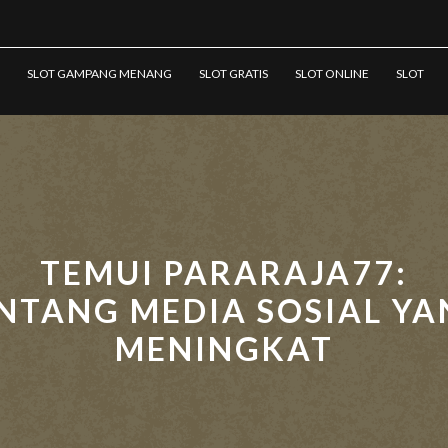
SLOT GAMPANG MENANG
SLOT GRATIS
SLOT ONLINE
SLOT
TEMUI PARARAJA77:
NTANG MEDIA SOSIAL Y
MENINGKAT