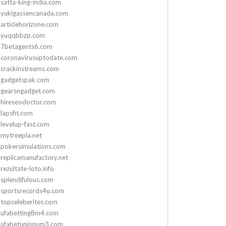
satta-king-india.com
yukigassencanada.com
articlehorizone.com
yuqqbbzp.com
7betagents6.com
coronavirusuptodate.com
crackinstreams.com
gadgetspak.com
gearsngadget.com
hireseodoctor.com
lapsfit.com
levelup-fast.com
mytreepla.net
pokersimulations.com
replicamanufactory.net
rezultate-loto.info
splendifulous.com
sportsrecords4u.com
topceleberites.com
ufabetting8m4.com
ufabetunionum3.com