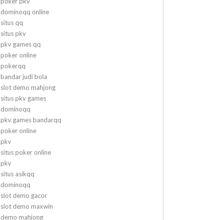
poker pkv
dominoqq online
situs qq
situs pkv
pkv games qq
poker online
pokerqq
bandar judi bola
slot demo mahjong
situs pkv games
dominoqq
pkv games bandarqq
poker online
pkv
situs poker online
pkv
situs asikqq
dominoqq
slot demo gacor
slot demo maxwin
demo mahjong