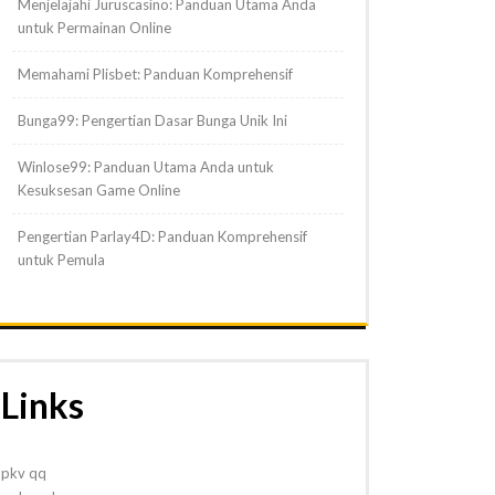
Menjelajahi Juruscasino: Panduan Utama Anda
untuk Permainan Online
Memahami Plisbet: Panduan Komprehensif
Bunga99: Pengertian Dasar Bunga Unik Ini
Winlose99: Panduan Utama Anda untuk
Kesuksesan Game Online
Pengertian Parlay4D: Panduan Komprehensif
untuk Pemula
Links
pkv qq