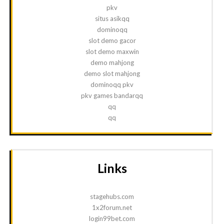
pkv
situs asikqq
dominoqq
slot demo gacor
slot demo maxwin
demo mahjong
demo slot mahjong
dominoqq pkv
pkv games bandarqq
qq
qq
Links
stagehubs.com
1x2forum.net
login99bet.com