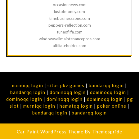
occasionnews.com
lustofmoney.com
timebusinesszone.com
peppers-reflection.com
tuneoflife.com
windowwellmaintenancepros.com
affiliateholder.com
menuqq login
|
situs pkv games
|
bandarqq login
|
bandarqq login
|
dominoqq login
|
dominoqq login
|
dominoqq login
|
dominoqq login
|
dominoqq login
|
pg
slot
|
murniqq login
|
hematqq login
|
poker online
|
bandarqq login
|
bandarqq login
Car Paint WordPress Theme
By Themespride