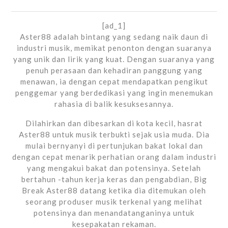
[ad_1]
Aster88 adalah bintang yang sedang naik daun di
industri musik, memikat penonton dengan suaranya
yang unik dan lirik yang kuat. Dengan suaranya yang
penuh perasaan dan kehadiran panggung yang
menawan, ia dengan cepat mendapatkan pengikut
penggemar yang berdedikasi yang ingin menemukan
rahasia di balik kesuksesannya.
Dilahirkan dan dibesarkan di kota kecil, hasrat
Aster88 untuk musik terbukti sejak usia muda. Dia
mulai bernyanyi di pertunjukan bakat lokal dan
dengan cepat menarik perhatian orang dalam industri
yang mengakui bakat dan potensinya. Setelah
bertahun -tahun kerja keras dan pengabdian, Big
Break Aster88 datang ketika dia ditemukan oleh
seorang produser musik terkenal yang melihat
potensinya dan menandatanganinya untuk
kesepakatan rekaman.