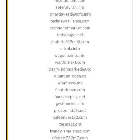
healthohunt.com
retefuturah.info
smartinvestinginfo.info
technewsalliance.com
technonetmarket.com
tedstanger.net
ufabett732um3.com
uskola.info
wagonpaints.info
waitfornext.com
clearvisionmarketing.co
quantum-code.co
whatnews.me
final-dream.com
finest-replica.net
gestioneinh.info
prosportdaily.net
salesinvest22.com
teseract.org
trendy-ama-shop.com
ufabett732m7.com