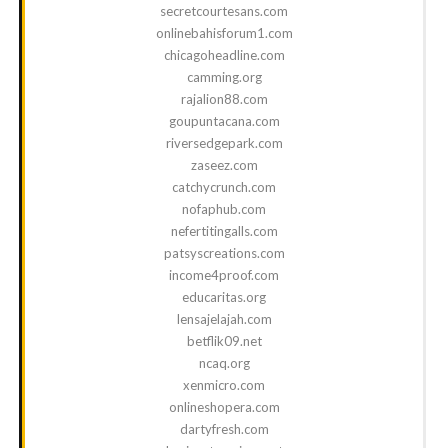
secretcourtesans.com
onlinebahisforum1.com
chicagoheadline.com
camming.org
rajalion88.com
goupuntacana.com
riversedgepark.com
zaseez.com
catchycrunch.com
nofaphub.com
nefertitingalls.com
patsyscreations.com
income4proof.com
educaritas.org
lensajelajah.com
betflik09.net
ncaq.org
xenmicro.com
onlineshopera.com
dartyfresh.com