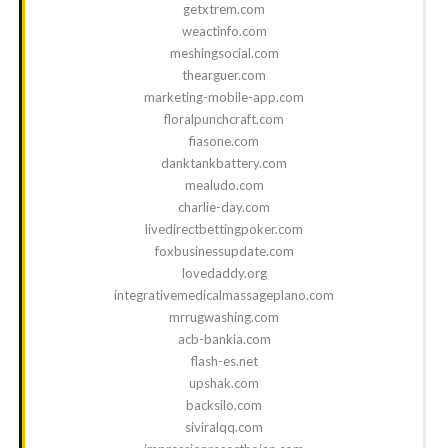
getxtrem.com
weactinfo.com
meshingsocial.com
thearguer.com
marketing-mobile-app.com
floralpunchcraft.com
fiasone.com
danktankbattery.com
mealudo.com
charlie-day.com
livedirectbettingpoker.com
foxbusinessupdate.com
lovedaddy.org
integrativemedicalmassageplano.com
mrrugwashing.com
acb-bankia.com
flash-es.net
upshak.com
backsilo.com
siviralqq.com