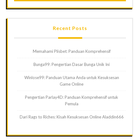
Recent Posts
Memahami Plisbet: Panduan Komprehensif
Bunga99: Pengertian Dasar Bunga Unik Ini
Winlose99: Panduan Utama Anda untuk Kesuksesan
Game Online
Pengertian Parlay4D: Panduan Komprehensif untuk
Pemula
Dari Rags to Riches: Kisah Kesuksesan Online Aladdin666