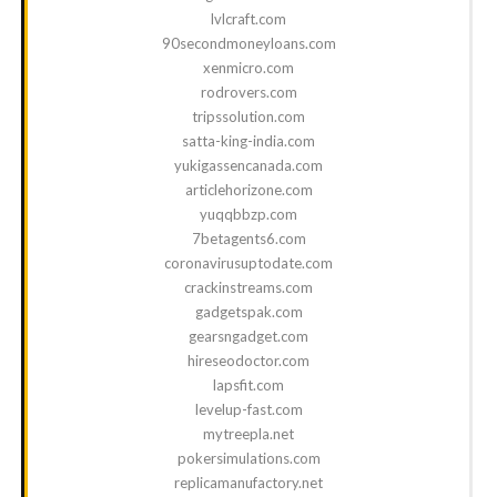
lvlcraft.com
90secondmoneyloans.com
xenmicro.com
rodrovers.com
tripssolution.com
satta-king-india.com
yukigassencanada.com
articlehorizone.com
yuqqbbzp.com
7betagents6.com
coronavirusuptodate.com
crackinstreams.com
gadgetspak.com
gearsngadget.com
hireseodoctor.com
lapsfit.com
levelup-fast.com
mytreepla.net
pokersimulations.com
replicamanufactory.net