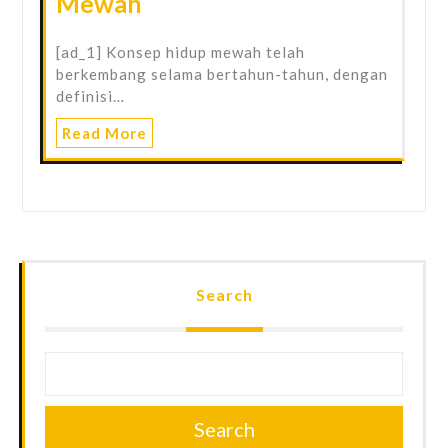
Mewah
[ad_1] Konsep hidup mewah telah
berkembang selama bertahun-tahun, dengan
definisi…
Read More
Search
Search